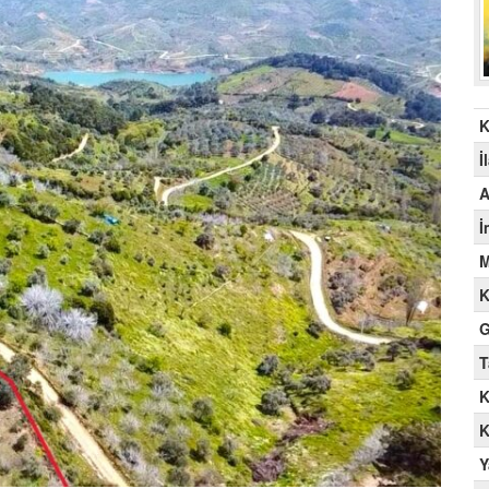
K
İ
A
İ
M
K
G
T
K
K
Y