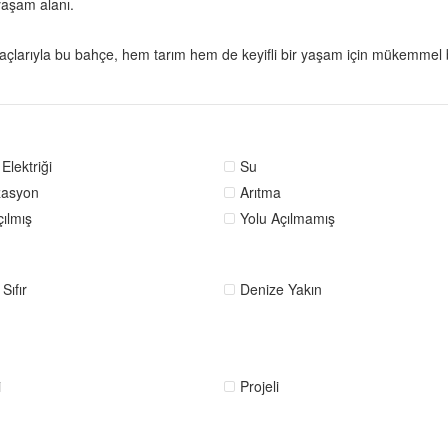
yaşam alanı.
ağaçlarıyla bu bahçe, hem tarım hem de keyifli bir yaşam için mükemmel bi
Elektriği
Su
zasyon
Arıtma
çılmış
Yolu Açılmamış
Sıfır
Denize Yakın
i
Projeli