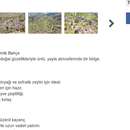
T
ımlık Bahçe
 doğal güzellikleriyle ünlü, yayla atmosferinde bir bölge.
nyağı ve sofralık zeytin için ideal.
ri için hazır.
e çeşitliliği.
 kolay.
düzenli kazanç.
yle uzun vadeli yatırım.