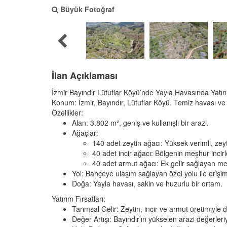
Büyük Fotoğraf
İlan Açıklaması
İzmir Bayındır Lütuflar Köyü’nde Yayla Havasında Yatır
Konum
: İzmir, Bayındır, Lütuflar Köyü. Temiz havası ve
Özellikler
:
Alan
: 3.802 m², geniş ve kullanışlı bir arazi.
Ağaçlar
:
140 adet zeytin ağacı: Yüksek verimli, zeyti
40 adet incir ağacı: Bölgenin meşhur incirle
40 adet armut ağacı: Ek gelir sağlayan meyv
Yol
: Bahçeye ulaşım sağlayan özel yolu ile erişim
Doğa
: Yayla havası, sakin ve huzurlu bir ortam.
Yatırım Fırsatları
:
Tarımsal Gelir
: Zeytin, incir ve armut üretimiyle 
Değer Artışı
: Bayındır’ın yükselen arazi değerleri