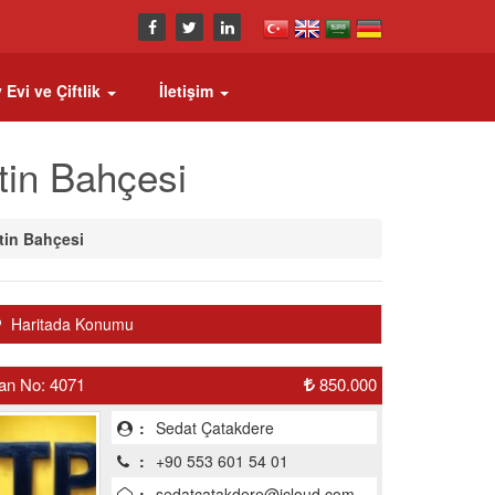
 Evi ve Çiftlik
İletişim
ytin Bahçesi
ytin Bahçesi
Haritada Konumu
lan No: 4071
850.000
:
Sedat Çatakdere
:
+90 553 601 54 01
:
sedatcatakdere@icloud.com