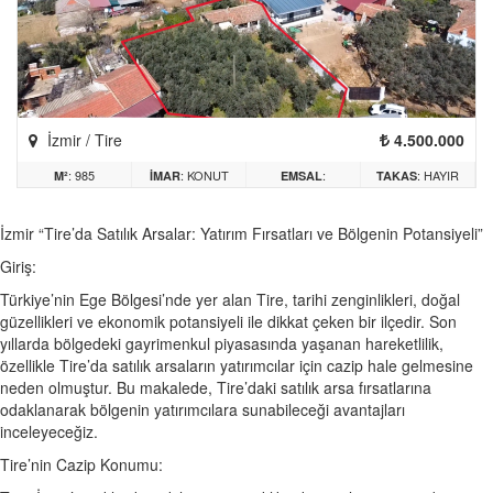
İzmir / Tire
4.500.000
: 985
: KONUT
:
: HAYIR
M²
İMAR
EMSAL
TAKAS
İzmir “Tire’da Satılık Arsalar: Yatırım Fırsatları ve Bölgenin Potansiyeli”
Giriş:
Türkiye’nin Ege Bölgesi’nde yer alan Tire, tarihi zenginlikleri, doğal
güzellikleri ve ekonomik potansiyeli ile dikkat çeken bir ilçedir. Son
yıllarda bölgedeki gayrimenkul piyasasında yaşanan hareketlilik,
özellikle Tire’da satılık arsaların yatırımcılar için cazip hale gelmesine
neden olmuştur. Bu makalede, Tire’daki satılık arsa fırsatlarına
odaklanarak bölgenin yatırımcılara sunabileceği avantajları
inceleyeceğiz.
Tire’nin Cazip Konumu: