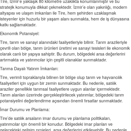
Tire, İzmir’e yaklaşık 80 kilometre uzaklıkta konumlanmıştır ve bu
stratejik konumuyla dikkat çekmektedir. İzmir’e olan yakınlığı, modern
altyapısı ve ulaşım imkanları ile Tire, hem şehirden uzaklaşmak
isteyenler için huzurlu bir yaşam alanı sunmakta, hem de iş dünyasına
katkı sağlamaktadır.
Ekonomik Potansiyel:
Tire, tarım ve sanayi alanındaki faaliyetleriyle bilinir. Tarım arazileriyle
çevrili olan bölge, tarım ürünleri üretimi ve sanayi tesisleri ile ekonomik
olarak canlı bir yapıya sahiptir. Bu durum, bölgedeki arsa değerlerini
artırmakta ve yatırımcılar için çeşitli olanaklar sunmaktadır.
Tarıma Dayalı Yatırım İmkanları:
Tire, verimli topraklarıyla bilinen bir bölge olup tarım ve hayvancılık
faaliyetleri için uygun bir zemin sunmaktadır. Bu nedenle, satılık
araziler genellikle tarımsal faaliyetlere uygun alanlar içermektedir.
Tarım alanları üzerinde gerçekleştirilecek yatırımlar, bölgedeki tarım
potansiyelini değerlendirme açısından önemli fırsatlar sunmaktadır.
İmar Durumu ve Planlama:
Tire’de satılık arsaların imar durumu ve planlama politikaları,
yatırımcılar için önemli bir konudur. Bölgedeki imar planları ve
gelecekteki gelişim projeleri, arsa değerlerini etkileyebilir. Bu nedenle,