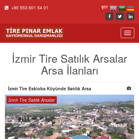
+90 553 601 54 01
Toggl
navig
İzmir Tire Satılık Arsalar
Arsa İlanları
İzmir Tire Eskioba Köyünde Satılık Arsa
İzmir Tire Satılık Arsalar