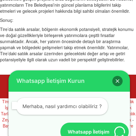
yatırımcıların Tire Belediyesi’nin güncel planlama bilgilerini takip
etmeleri ve gelecek projeleri hakkında bilgi sahibi olmaları önemlidir.
Sonuç:
Tire’da satılık arsalar, bölgenin ekonomik potansiyeli, stratejik konumu
ve doğal güzellikleriyle birleşerek yatırımcılara çeşitli fırsatlar
sunmaktadır. Ancak, her yatırım öncesinde detaylı bir araştırma
yapmak ve bölgedeki gelişmeleri takip etmek önemlidir. Yatırımcılar,
Tire’daki satılık arsalar üzerinden gelecekteki değer artışı ve getiri
potansiyeliyle ilgili olarak uzun vadeli bir perspektif geliştirebilirler.
Whatsapp İletişim Kurun
© 2016
Tire Pınar Emlak
. Tüm hakları saklıdır.
Tire Devren Kiralık İşyerleri
-
Tire Devren Satılık İşyerleri
-
Tire Kiralık
Merhaba, nasıl yardımcı olabiliriz ?
İşyerleri
-
Tire Satılık İşyerleri
-
Bayındır Satılık Arsalar
-
Tire Kiralık
Tarlalar
-
Bayındır Satılık Bahçe
-
Bayındır Satılık Tarla
-
Bayındır Satılık
Zeytinlik
-
Tire Satılık Bahçe
-
Tire Satılık Tarla
-
Tire Satılık Zeytinlik
-
Bayındır Kiralık Daire
-
Tire Kiralık Daire
-
Bayındır Satılık Daire
-
Tire
Whatsapp İletişim
Satılık Daire