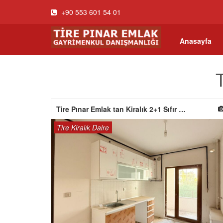
+90 553 601 54 01
Anasayfa
T
Tire Pınar Emlak tan Kiralık 2+1 Sıfır Daire
Tire Kiralık Daire