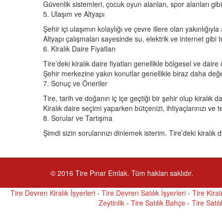
Güvenlik sistemleri, çocuk oyun alanları, spor alanları gi
5. Ulaşım ve Altyapı
Şehir içi ulaşımın kolaylığı ve çevre illere olan yakınlığıyl
Altyapı çalışmaları sayesinde su, elektrik ve internet gib
6. Kiralık Daire Fiyatları
Tire’deki kiralık daire fiyatları genellikle bölgesel ve daire 
Şehir merkezine yakın konutlar genellikle biraz daha değer
7. Sonuç ve Öneriler
Tire, tarih ve doğanın iç içe geçtiği bir şehir olup kiralı
Kiralık daire seçimi yaparken bütçenizi, ihtiyaçlarınızı ve
8. Sorular ve Tartışma
Şimdi sizin sorularınızı dinlemek isterim. Tire’deki kiralık 
© 2016
Tire Pınar Emlak
. Tüm hakları saklıdır.
Tire Devren Kiralık İşyerleri
-
Tire Devren Satılık İşyerleri
-
Tire Kiral
Zeytinlik
-
Tire Satılık Bahçe
-
Tire Satıl