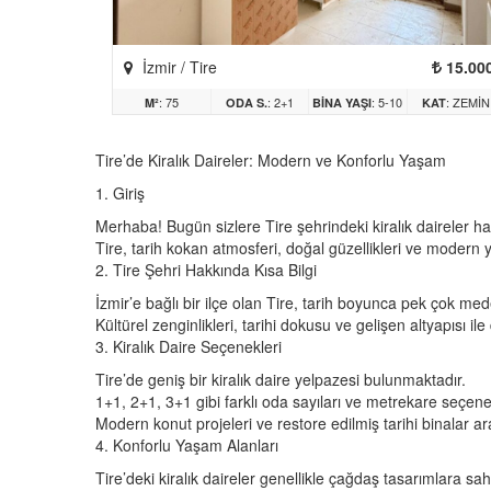
İzmir / Tire
15.00
: 75
: 2+1
: 5-10
: ZEMIN
M²
ODA S.
BINA YAŞI
KAT
ARASI
Tire’de Kiralık Daireler: Modern ve Konforlu Yaşam
1. Giriş
Merhaba! Bugün sizlere Tire şehrindeki kiralık daireler h
Tire, tarih kokan atmosferi, doğal güzellikleri ve modern 
2. Tire Şehri Hakkında Kısa Bilgi
İzmir’e bağlı bir ilçe olan Tire, tarih boyunca pek çok med
Kültürel zenginlikleri, tarihi dokusu ve gelişen altyapısı ile
3. Kiralık Daire Seçenekleri
Tire’de geniş bir kiralık daire yelpazesi bulunmaktadır.
1+1, 2+1, 3+1 gibi farklı oda sayıları ve metrekare seçene
Modern konut projeleri ve restore edilmiş tarihi binalar ar
4. Konforlu Yaşam Alanları
Tire’deki kiralık daireler genellikle çağdaş tasarımlara sa