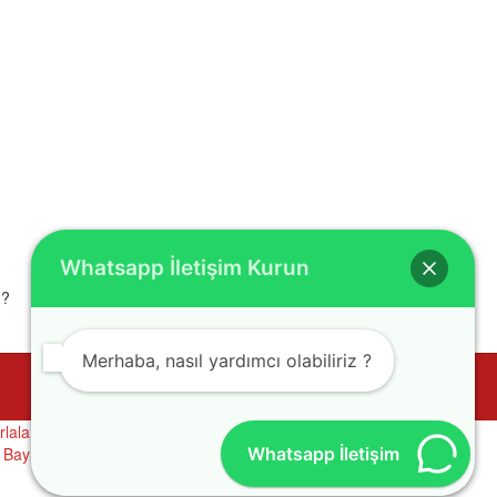
Whatsapp İletişim Kurun
m?
Merhaba, nasıl yardımcı olabiliriz ?
rlalar
-
Bayındır Satılık Bahçe
-
Bayındır Satılık Tarla
-
Bayındır Satılık
Whatsapp İletişim
-
Bayındır Satılık Daire
-
Tire Satılık Daire