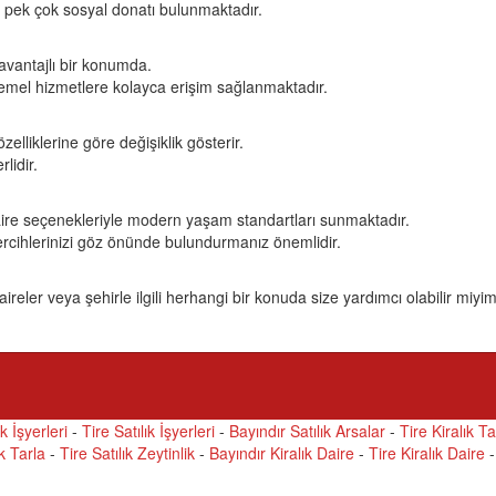
bi pek çok sosyal donatı bulunmaktadır.
a avantajlı bir konumda.
i temel hizmetlere kolayca erişim sağlanmaktadır.
özelliklerine göre değişiklik gösterir.
lidir.
k daire seçenekleriyle modern yaşam standartları sunmaktadır.
 tercihlerinizi göz önünde bulundurmanız önemlidir.
daireler veya şehirle ilgili herhangi bir konuda size yardımcı olabilir miyi
ık İşyerleri
-
Tire Satılık İşyerleri
-
Bayındır Satılık Arsalar
-
Tire Kiralık Ta
ık Tarla
-
Tire Satılık Zeytinlik
-
Bayındır Kiralık Daire
-
Tire Kiralık Daire